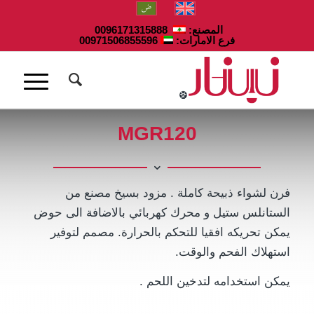
المصنع:
0096171315888
فرع الامارات:
00971506855596
MGR120
فرن لشواء ذبيحة كاملة . مزود بسيخ مصنع من
الستانلس ستيل و محرك كهربائي بالاضافة الى حوض
يمكن تحريكه افقيا للتحكم بالحرارة. مصمم لتوفير
استهلاك الفحم والوقت.
يمكن استخدامه لتدخين اللحم .